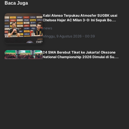
Baca Juga
Xabi Alonso Terpukau Atmosfer SUGBK usai
Chelsea Hajar AC Milan 3-0: Ini Sepak Bo....
inews
Minggu, 9 Agustus 2026 - 00:39
24 SMA Berebut Tiket ke Jakarta! Okezone
National Championship 2026 Dimulai di Su....
inews
Sabtu, 8 Agustus 2026 - 23:00
John Herdman Siapkan Pembalasan
Menyakitkan untuk Singapura di FIFA ASEAN
Cup 202....
inews
Sabtu, 8 Agustus 2026 - 22:00