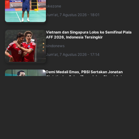
okezone
Jum'at, 7 Agustus 2026 - 18:01
Vietnam dan Singapura Lolos ke Semifinal Piala
AFF 2026, Indonesia Tersingkir
sindonews
Jum'at, 7 Agustus 2026 - 17:14
Demi Medali Emas, PBSI Sertakan Jonatan
Christie dan Sabar/Reza dalam Skuad Asian....
okezone
Jum'at, 7 Agustus 2026 - 17:01
Timnas Indonesia Tersingkir dari Piala AFF 2026
sindonews
Jum'at, 7 Agustus 2026 - 15:06