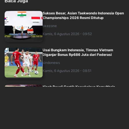
Baca Juga
Sukses Besar, Asian Taekwondo Indonesia Open
Championships 2026 Resmi Ditutup
okezone
Kamis, 6 Agustus 2026 - 09:52
Usai Bungkam Indonesia, Timnas Vietnam
Diganjar Bonus Rp686 Juta dari Federasi
sindonews
Kamis, 6 Agustus 2026 - 08:51
Kisah Pevoli Cantik Kaewkalaya Kamulthala,
Jagoan Thailand yang Siap Bersinar di ....
okezone
Kamis, 6 Agustus 2026 - 08:28
Hasil Drawing BWF World Championships 2026:
Alwi Farhan Lalui Jalur Berat, Fajar/....