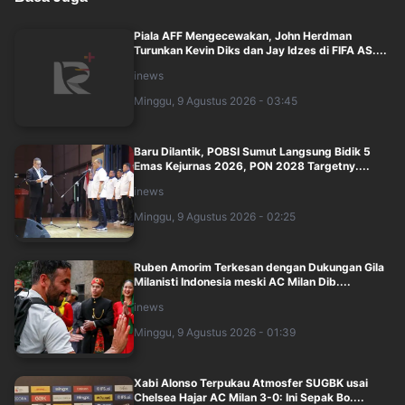
Piala AFF Mengecewakan, John Herdman
Turunkan Kevin Diks dan Jay Idzes di FIFA AS....
inews
Minggu, 9 Agustus 2026 - 03:45
Baru Dilantik, POBSI Sumut Langsung Bidik 5
Emas Kejurnas 2026, PON 2028 Targetny....
inews
Minggu, 9 Agustus 2026 - 02:25
Ruben Amorim Terkesan dengan Dukungan Gila
Milanisti Indonesia meski AC Milan Dib....
inews
Minggu, 9 Agustus 2026 - 01:39
Xabi Alonso Terpukau Atmosfer SUGBK usai
Chelsea Hajar AC Milan 3-0: Ini Sepak Bo....