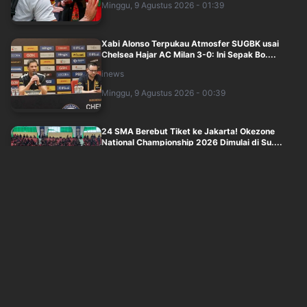
Minggu, 9 Agustus 2026 - 01:39
Xabi Alonso Terpukau Atmosfer SUGBK usai
Chelsea Hajar AC Milan 3-0: Ini Sepak Bo....
inews
Minggu, 9 Agustus 2026 - 00:39
24 SMA Berebut Tiket ke Jakarta! Okezone
National Championship 2026 Dimulai di Su....
inews
Sabtu, 8 Agustus 2026 - 23:00
John Herdman Siapkan Pembalasan
Menyakitkan untuk Singapura di FIFA ASEAN
Cup 202....
inews
Sabtu, 8 Agustus 2026 - 22:00