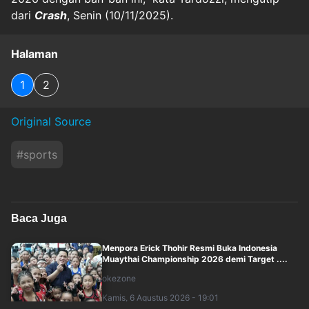
dari
Crash
, Senin (10/11/2025).
Halaman
1
2
Original Source
#
sports
Baca Juga
Menpora Erick Thohir Resmi Buka Indonesia
Muaythai Championship 2026 demi Target ....
okezone
Kamis, 6 Agustus 2026 - 19:01