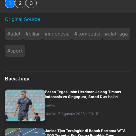
1
2
3
Original Source
#
atlet
#
biliar
#
indonesia
#
kompetisi
#
olahraga
#
sport
Baca Juga
Pesan Tegas John Herdman Jelang Timnas
Indonesia vs Singapura, Soroti Dua Hal Ini
inews
Jum'at, 7 Agustus 2026 - 03:15
Janice Tjen Tersingkir di Babak Pertama WTA
1000 Toronto, Set Kedua Berakhir Tanp....