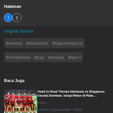
Halaman
1
2
Original Source
#
arsenal
#
declanrice
#
ligachampions
#
mikelarteta
#
psg
#
senjata
#
sport
Baca Juga
Head to Head Timnas Indonesia vs Singapura:
Garuda Dominan, tetapi Rekor di Piala....
inews
Jum'at, 7 Agustus 2026 - 05:30