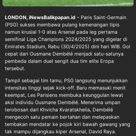
LONDON, iNewsBalikpapan.id
– Paris Saint-Germain
(PSG) sukses membawa pulang kemenangan tipis
namun krusial 1-0 atas Arsenal pada leg pertama
semifinal Liga Champions 2024/2025 yang digelar di
Emirates Stadium, Rabu (30/4/2025) dini hari WIB. Gol
cepat dari Ousmane Dembélé menjadi satu-satunya
pembeda dalam duel sengit dua tim elite Eropa
tersebut.
Tampil sebagai tim tamu, PSG langsung menunjukkan
intensitas tinggi sejak kick-off. Baru memasuki menit
keempat, Les Parisiens membuka keunggulan lewat
aksi individu Ousmane Dembélé. Menerima umpan
terobosan dari Khvicha Kvaratskhelia, Dembélé
mengecoh satu pemain bertahan dan melepaskan
tembakan mendatar ke pojok kiri bawah gawang yang
tak mampu dijangkau kiper Arsenal, David Raya.