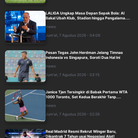
LALIGA Ungkap Masa Depan Sepak Bola: AI
Bakal Ubah Klub, Stadion hingga Pengalama....
inews
Jum'at, 7 Agustus 2026 - 04:06
Pesan Tegas John Herdman Jelang Timnas
Indonesia vs Singapura, Soroti Dua Hal Ini
inews
Jum'at, 7 Agustus 2026 - 03:15
Janice Tjen Tersingkir di Babak Pertama WTA
1000 Toronto, Set Kedua Berakhir Tanp....
inews
Jum'at, 7 Agustus 2026 - 02:29
Real Madrid Resmi Rekrut Winger Baru,
Dikontrak 7 Tahun usai Negosiasi Alot!