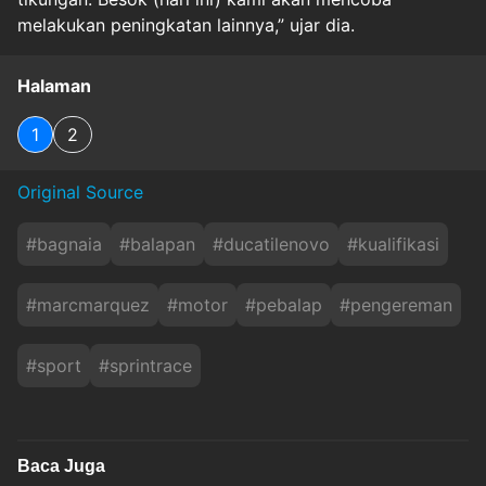
melakukan peningkatan lainnya,” ujar dia.
Halaman
1
2
Original Source
#
bagnaia
#
balapan
#
ducatilenovo
#
kualifikasi
#
marcmarquez
#
motor
#
pebalap
#
pengereman
#
sport
#
sprintrace
Baca Juga