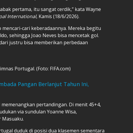
 babak pertama, itu sangat cerdik,” kata Wayne
oal International
, Kamis (18/6/2026).
 mencari-cari keberadaannya. Mereka begitu
ldo, sehingga Joao Neves bisa mencetak gol.
sadari justru bisa memberikan perbedaan
nas Portugal. (Foto: FIFA.com)
bada Pangan Berlanjut Tahun Ini,
l memenangkan pertandingan. Di menit 45+4,
dukan via sundulan Yoanne Wisa,
r Masuaku.
ortugal duduk di posisi dua klasemen sementara