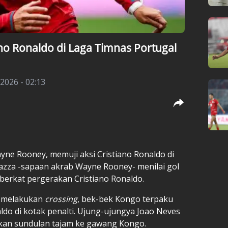
no Ronaldo di Laga Timnas Portugal
 2026 - 02:13
yne Rooney
, memuji aksi
Cristiano Ronaldo
di
azza -sapaan akrab Wayne Rooney- menilai gol
berkat pergerakan Cristiano Ronaldo.
k melakukan
crossing
, bek-bek Kongo terpaku
do di kotak penalti. Ujung-ujungya Joao Neves
skan sundulan tajam ke gawang Kongo.