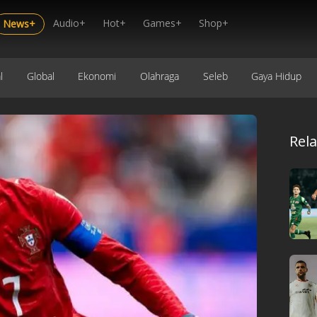
Audio+
Hot+
Games+
Shop+
News+
l
Global
Ekonomi
Olahraga
Seleb
Gaya Hidup
Rel