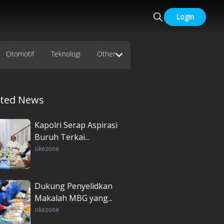
Login
Otomotif
Teknologi
Other
ated News
Kapolri Serap Aspirasi
Buruh Terkai...
okezone
Dukung Penyelidkan
Makalah MBG yang...
okezone