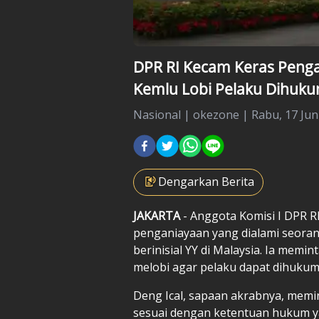
DPR RI Kecam Keras Penga
Kemlu Lobi Pelaku Dihuku
Nasional
|
okezone |
Rabu, 17 Jun
Dengarkan Berita
JAKARTA
- Anggota Komisi I DPR R
penganiayaan yang dialami seora
berinisial YY di Malaysia. Ia memi
melobi agar pelaku dapat dihukum 
Deng Ical, sapaan akrabnya, memi
sesuai dengan ketentuan hukum ya