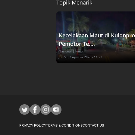
Topik Menarik
Kecelakaan Maut di Kulonpro
Pemotor Te....
Nasional
| inews
Jum'at, 7 Agustus 2026 - 11:27
PRIVACY POLICY
TERMS & CONDITIONS
CONTACT US