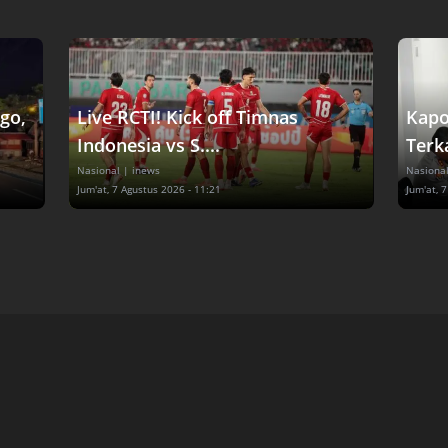
go,
Live RCTI! Kick off Timnas
Kapo
Indonesia vs S....
Terka
Nasional
| inews
Nasiona
Jum'at, 7 Agustus 2026 - 11:21
Jum'at, 