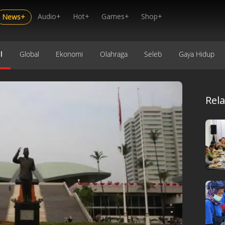
Audio+
Hot+
Games+
Shop+
News+
l
Global
Ekonomi
Olahraga
Seleb
Gaya Hidup
Rel