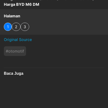
Harga BYD M6 DM
Halaman
1
2
3
Original Source
#
otomotif
Baca Juga
Ford Siapkan Mustang Empat Pintu, Begini
Tampa gaya
sindonews
Minggu, 9 Agustus 2026 - 06:29