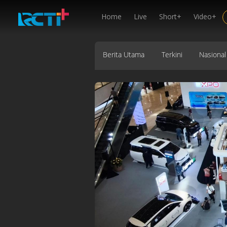
Home
Live
Short+
Video+
Berita Utama
Terkini
Nasional