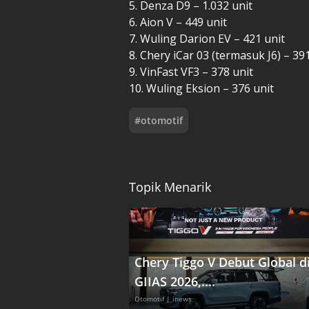
5. Denza D9 – 1.032 unit
6. Aion V – 449 unit
7. Wuling Darion EV – 421 unit
8. Chery iCar 03 (termasuk J6) – 39
9. VinFast VF3 – 378 unit
10. Wuling Eksion – 376 unit
#
otomotif
Topik Menarik
Chery Tiggo V Debut Global d
GIIAS 2026,....
Otomotif
| inews