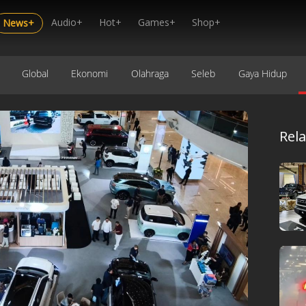
Audio+
Hot+
Games+
Shop+
News+
Global
Ekonomi
Olahraga
Seleb
Gaya Hidup
Rel