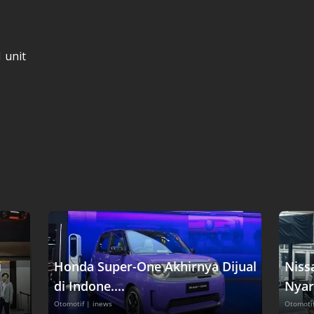
1 unit
i
Honda Super-One Akhirnya Dijual
Niss
di Indone....
Nyari
Otomotif
| inews
Otomoti