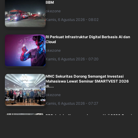
BBM
okezone
Kamis, 6 Agustus 2026 - 08:02
RI Perkuat Infrastruktur Digital Berbasis AI dan
Cloud
okezone
Kamis, 6 Agustus 2026 - 07:20
MNC Sekuritas Dorong Semangat Investasi
Mahasiswa Lewat Seminar SMARTVEST 2026
di....
okezone
Kamis, 6 Agustus 2026 - 07:27
BPS: Indeks Kepuasan Layanan Haji 2026 Capai
83,28, Masuk Kategori Memuaskan
okezone
Kamis, 6 Agustus 2026 - 05:52