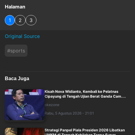
Halaman
1
2
3
Original Source
#
sports
Baca Juga
Kisah Nova Widianto, Kembali ke Pelatnas
Cipayung di Tengah Ujian Berat Ganda Cam....
okezone
Rabu, 5 Agustus 2026 - 21:01
Strategi Panpel Piala Presiden 2026 Libatkan
UMKM di Tengah Kebijakan Tanpa Supor....