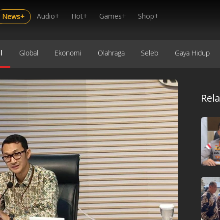
Audio+
Hot+
Games+
Shop+
News+
l
Global
Ekonomi
Olahraga
Seleb
Gaya Hidup
Rel