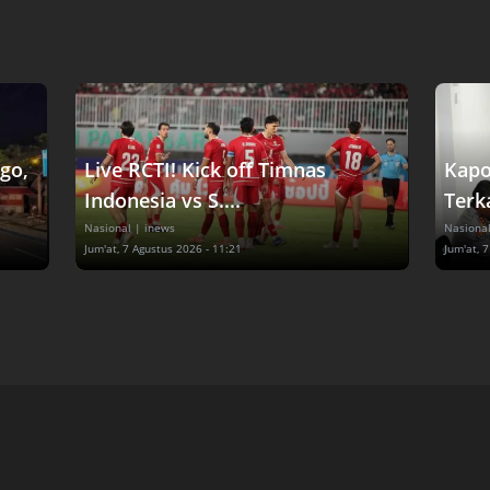
go,
Live RCTI! Kick off Timnas
Kapo
Indonesia vs S....
Terka
Nasional
| inews
Nasiona
Jum'at, 7 Agustus 2026 - 11:21
Jum'at, 