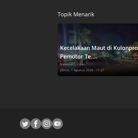
Topik Menarik
Kecelakaan Maut di Kulonpro
Pemotor Te....
Nasional
| inews
Jum'at, 7 Agustus 2026 - 11:27