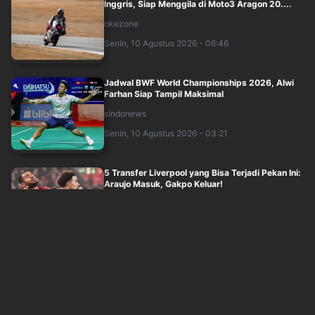
Inggris, Siap Menggila di Moto3 Aragon 20....
okezone
Senin, 10 Agustus 2026 - 06:46
Jadwal BWF World Championships 2026, Alwi
Farhan Siap Tampil Maksimal
sindonews
Senin, 10 Agustus 2026 - 03:21
5 Transfer Liverpool yang Bisa Terjadi Pekan Ini:
Araujo Masuk, Gakpo Keluar!
sindonews
Senin, 10 Agustus 2026 - 04:33
Belajar dari Masa Lalu, Jorge Martin Pilih Santai
meski Unggul Jauh di Puncak Kla....
okezone
Senin, 10 Agustus 2026 - 04:18