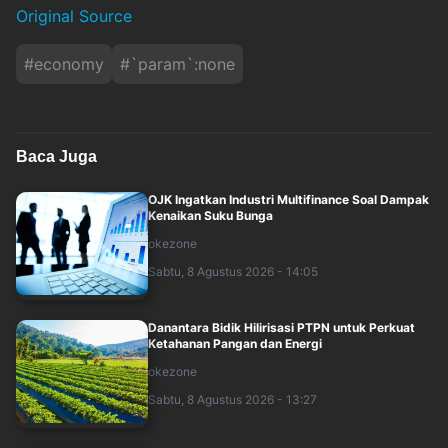
Original Source
#
economy
#
`param`:none
Baca Juga
OJK Ingatkan Industri Multifinance Soal Dampak
Kenaikan Suku Bunga
okezone
Sabtu, 8 Agustus 2026 - 14:05
Danantara Bidik Hilirisasi PTPN untuk Perkuat
Ketahanan Pangan dan Energi
okezone
Sabtu, 8 Agustus 2026 - 13:27