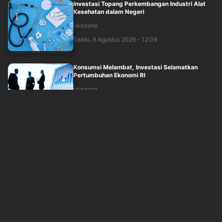
Investasi Topang Perkembangan Industri Alat
Kesehatan dalam Negeri
okezone
Sabtu, 8 Agustus 2026 - 12:09
Konsumsi Melambat, Investasi Selamatkan
Pertumbuhan Ekonomi RI
okezone
Sabtu, 8 Agustus 2026 - 11:14
PT Timah Buka Suara Soal Aksi Masyarakat di
Belitung Timur
okezone
Sabtu, 8 Agustus 2026 - 11:33
OJK Buka Suara Soal Rencana Merger Sejumlah
Pinjol
okezone