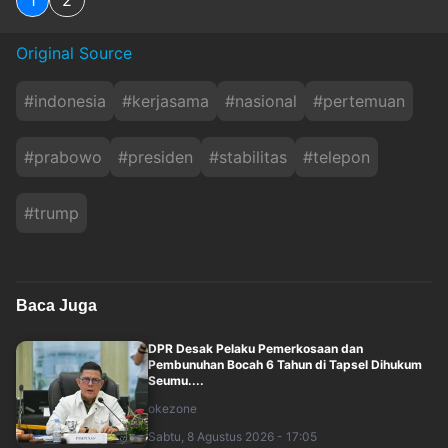
Original Source
#
indonesia
#
kerjasama
#
nasional
#
pertemuan
#
prabowo
#
presiden
#
stabilitas
#
telepon
#
trump
Baca Juga
DPR Desak Pelaku Pemerkosaan dan
Pembunuhan Bocah 6 Tahun di Tapsel Dihukum
Seumu....
okezone
Sabtu, 8 Agustus 2026 - 17:05