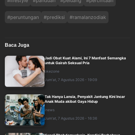
#
lifestyle
#
panduan
#
peluang
#
percintaan
#
peruntungan
#
prediksi
#
ramalanzodiak
Baca Juga
Jadi Obat Kuat Alami, Ini 7 Manfaat Semangka
untuk Gairah Seksual Pria
okezone
Jum'at, 7 Agustus 2026 - 19:09
Tak Hanya Lansia, Penyakit Jantung Kini Incar
Anak Muda akibat Gaya Hidup
inews
Jum'at, 7 Agustus 2026 - 16:36