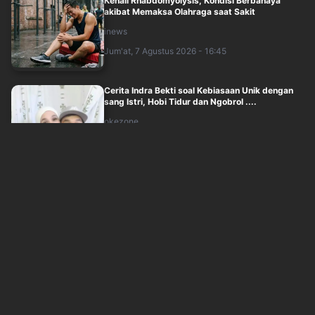
Kenali Rhabdomyolysis, Kondisi Berbahaya
akibat Memaksa Olahraga saat Sakit
inews
Jum'at, 7 Agustus 2026 - 16:45
Cerita Indra Bekti soal Kebiasaan Unik dengan
sang Istri, Hobi Tidur dan Ngobrol ....
okezone
Jum'at, 7 Agustus 2026 - 16:05
Mitos Jamur Kancing Picu Asam Urat, Guru
Besar UI Ungkap Fakta Ini
inews
Jum'at, 7 Agustus 2026 - 15:59
Menkes Budi Ajak Ganti Nasi dengan Kimpul,
Cocok untuk Penderita Diabetes
inews