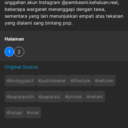
unggahan akun Instagram @pembasmi.kehaluan.real,
beberapa warganet menanggapi dengan tawa,
sementara yang lain menunjukkan empati atas tekanan
yang dialami sang bintang pop.
Halaman
1
2
Original Source
#
bodyguard
#
justinbieber
#
lifestyle
#
netizen
#
papanputih
#
paparazi
#
privasi
#
rekam
#
tutupi
#
viral