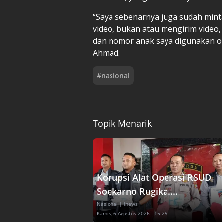
“Saya sebenarnya juga sudah min
video, bukan atau mengirim video
dan nomor anak saya digunakan ol
Ahmad.
#
nasional
Topik Menarik
Korupsi Alat Operasi RSUD
Soekarno Rugika....
Nasional
| inews
Kamis, 6 Agustus 2026 - 15:29