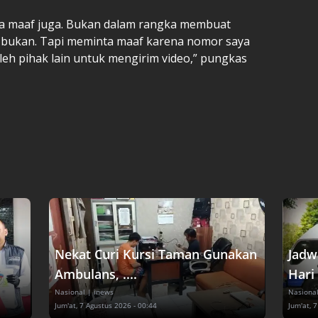
ta maaf juga. Bukan dalam rangka membuat
, bukan. Tapi meminta maaf karena nomor saya
eh pihak lain untuk mengirim video,” pungkas
Nekat Curi Kursi Taman Gunakan
Jadw
Ambulans, ....
Hari 
Nasional
| inews
Nasiona
Jum'at, 7 Agustus 2026 - 00:44
Jum'at, 