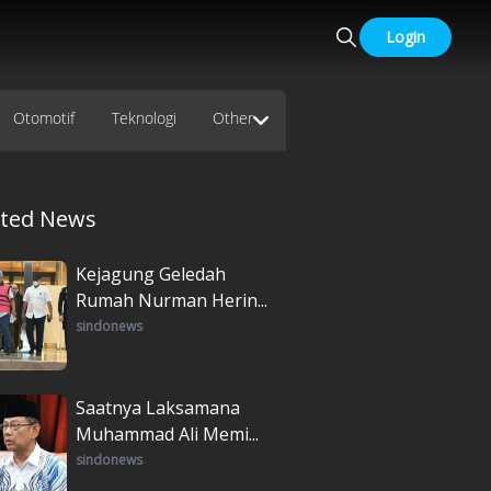
Login
Otomotif
Teknologi
Other
ated News
Kejagung Geledah
Rumah Nurman Herin...
sindonews
Saatnya Laksamana
Muhammad Ali Memi...
sindonews