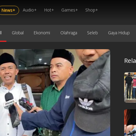
Audio+
Hot+
Games+
Shop+
News+
l
Global
Ekonomi
Olahraga
Seleb
Gaya Hidup
Rel