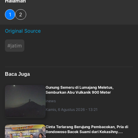
Halaman
1
2
Original Source
#
jatim
Baca Juga
Gunung Semeru di Lumajang Meletus,
Semburkan Abu Vulkanik 900 Meter
inews
Kamis, 6 Agustus 2026 - 13:21
Cinta Terlarang Berujung Pembacokan, Pria di
Bondowoso Bacok Suami dari Kekasihny....