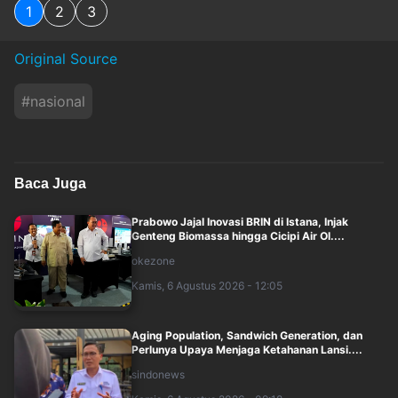
1
2
3
Original Source
#
nasional
Baca Juga
Prabowo Jajal Inovasi BRIN di Istana, Injak
Genteng Biomassa hingga Cicipi Air Ol....
okezone
Kamis, 6 Agustus 2026 - 12:05
Aging Population, Sandwich Generation, dan
Perlunya Upaya Menjaga Ketahanan Lansi....
sindonews