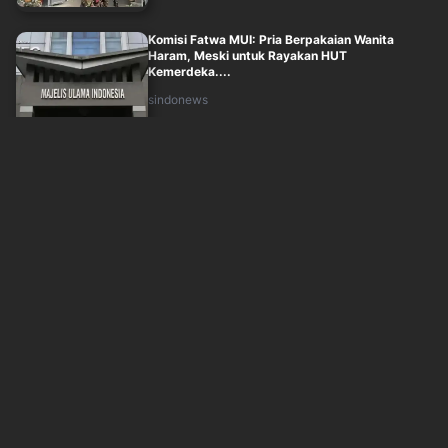
Komisi Fatwa MUI: Pria Berpakaian Wanita
Haram, Meski untuk Rayakan HUT
Kemerdeka....
sindonews
Sabtu, 8 Agustus 2026 - 14:01
Polisi Peringatkan Netizen Tak Buat Konten
Video Lama untuk Pancing Demo Agustus
okezone
Sabtu, 8 Agustus 2026 - 15:05
Soal Figur Ketua PBNU Mendatang, Ma'ruf Amin:
Harus Mampu Memperbaiki dan Mendama....
okezone
Sabtu, 8 Agustus 2026 - 14:05
Wakil Panglima TNI hingga Menhan Sjafrie
Diangkat Jadi Warga Kehormatan Korps Mar....