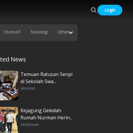
Login
Otomotif
Teknologi
Other
ated News
Temuan Ratusan Senpi
di Sekolah Swa...
okezone
Kejagung Geledah
Rumah Nurman Herin...
sindonews