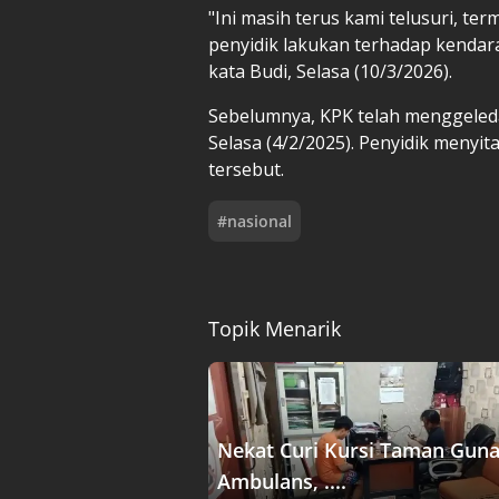
"Ini masih terus kami telusuri, t
penyidik lakukan terhadap kenda
kata Budi, Selasa (10/3/2026).
Sebelumnya, KPK telah menggeledah
Selasa (4/2/2025). Penyidik menyi
tersebut.
#
nasional
Topik Menarik
Nekat Curi Kursi Taman Gun
Ambulans, ....