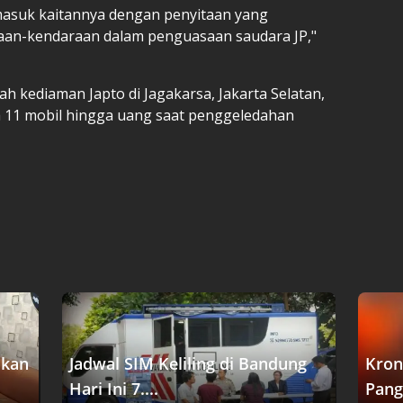
ermasuk kaitannya dengan penyitaan yang
raan-kendaraan dalam penguasaan saudara JP,"
 kediaman Japto di Jagakarsa, Jakarta Selatan,
ta 11 mobil hingga uang saat penggeledahan
akan
Jadwal SIM Keliling di Bandung
Kron
Hari Ini 7....
Pang