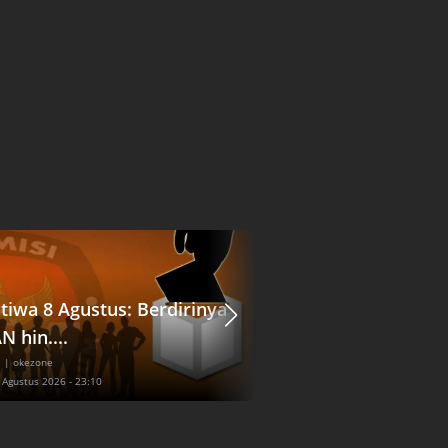
stiwa 8 Agustus: Berdirinya
Viral Pejalan Kaki 
N hin....
Tertabrak Motor...
l
| okezone
Nasional
| inews
7 Agustus 2026 - 23:10
Jum'at, 7 Agustus 2026 - 23:30