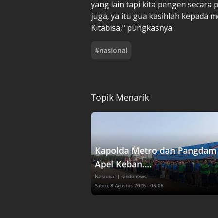
yang lain tapi kita pengen secara
juga, ya itu gua kasihlah kepada
Kitabisa," pungkasnya.
#
nasional
Topik Menarik
Kapolda Metro dan Pangdam 
Apel Keban....
Nasional
| sindonews
Sabtu, 8 Agustus 2026 - 05:06