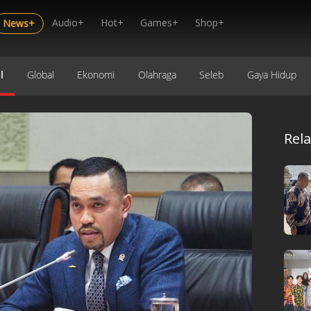
Audio+
Hot+
Games+
Shop+
News+
l
Global
Ekonomi
Olahraga
Seleb
Gaya Hidup
Rel