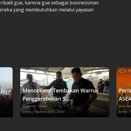
 pribadi gue, karena gue sebagai businessman
 mereka yang membutuhkan melalui yayasan
Jaya
Mencekam! Tembakan Warnai
Peri
Penggerebekan S....
ASEA
Nasional
| inews
Nasiona
Jum'at, 7 Agustus 2026 - 23:02
Jum'at, 