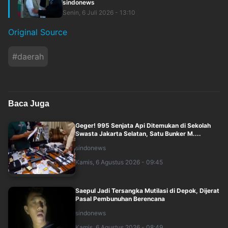
sindonews
Senin, 6 Juli 2026 - 13:10
Original Source
#
daerah
Baca Juga
Geger! 995 Senjata Api Ditemukan di Sekolah
Swasta Jakarta Selatan, Satu Bunker M....
sindonews
Kamis, 6 Agustus 2026 - 09:45
Saepul Jadi Tersangka Mutilasi di Depok, Dijerat
Pasal Pembunuhan Berencana
sindonews
Kamis, 6 Agustus 2026 - 08:49