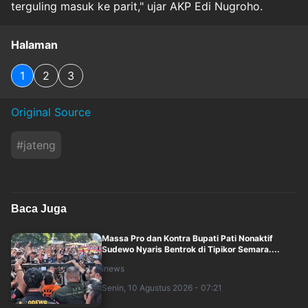
terguling masuk ke parit," ujar AKP Edi Nugroho.
Halaman
1
2
3
Original Source
#
jateng
Baca Juga
Massa Pro dan Kontra Bupati Pati Nonaktif
Sudewo Nyaris Bentrok di Tipikor Semara....
inews
Senin, 10 Agustus 2026 - 07:21