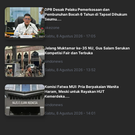
DPR Desak Pelaku Pemerkosaan dan
Pembunuhan Bocah 6 Tahun di Tapsel Dihukum
Seumu....
okezone
Sabtu, 8 Agustus 2026 - 17:05
Jelang Muktamar ke-35 NU, Gus Salam Serukan
Kompetisi Fair dan Terbuka
sindonews
Sabtu, 8 Agustus 2026 - 13:52
Komisi Fatwa MUI: Pria Berpakaian Wanita
Haram, Meski untuk Rayakan HUT
Kemerdeka....
sindonews
Sabtu, 8 Agustus 2026 - 14:01
Polisi Peringatkan Netizen Tak Buat Konten
Video Lama untuk Pancing Demo Agustus