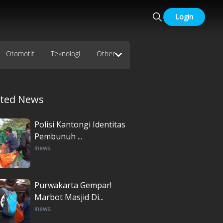
Login
Otomotif
Teknologi
Other
ated News
Polisi Kantongi Identitas
Pembunuh ...
inews
Purwakarta Gempar!
Marbot Masjid Di...
inews