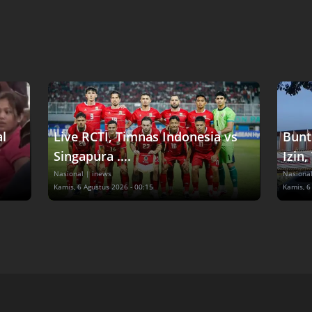
al
Live RCTI, Timnas Indonesia vs
Bunt
Singapura ....
Izin,
Nasional
| inews
Nasiona
Kamis, 6 Agustus 2026 - 00:15
Kamis, 6