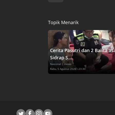
Topik Menarik
Cerita Pasutri dan 2 Balita as
Sidrap S....
Nasional
| inews
Rabu, 5 Agustus 2026 - 23:30