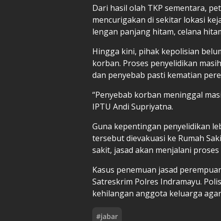
Dari hasil olah TKP sementara, p
mencurigakan di sekitar lokasi ke
lengan panjang hitam, celana hita
Hingga kini, pihak kepolisian be
korban. Proses penyelidikan masi
dan penyebab pasti kematian per
“Penyebab korban meninggal masih
IPTU Andi Supriyatna.
Guna kepentingan penyelidikan leb
tersebut dievakuasi ke Rumah Sak
sakit, jasad akan menjalani pros
Kasus penemuan jasad perempuan i
Satreskrim Polres Indramayu. Pol
kehilangan anggota keluarga agar
#
jabar