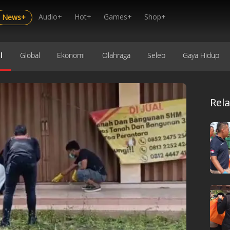
Audio+
Hot+
Games+
Shop+
News+
l
Global
Ekonomi
Olahraga
Seleb
Gaya Hidup
Rel