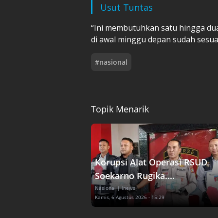
Usut Tuntas
“Ini membutuhkan satu hingga dua 
di awal minggu depan sudah sesuai 
#
nasional
Topik Menarik
Korupsi Alat Operasi RSUD
Soekarno Rugika....
Nasional
| inews
Kamis, 6 Agustus 2026 - 15:29