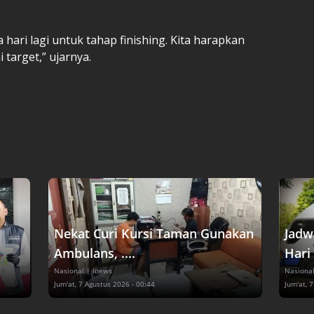
hari lagi untuk tahap finishing. Kita harapkan
target,” ujarnya.
Nekat Curi Kursi Taman Gunakan
Jadw
Ambulans, ....
Hari 
Nasional
| inews
Nasiona
Jum'at, 7 Agustus 2026 - 00:44
Jum'at, 