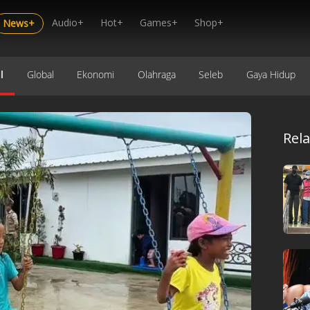
Audio+
Hot+
Games+
Shop+
News+
l
Global
Ekonomi
Olahraga
Seleb
Gaya Hidup
Rel