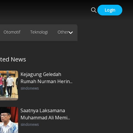
Login
Otomotif
Teknologi
Other
ated News
Kejagung Geledah
Rumah Nurman Herin...
sindonews
Saatnya Laksamana
Muhammad Ali Memi...
sindonews