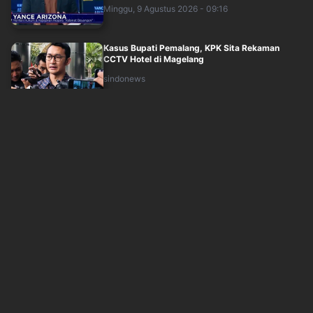
Minggu, 9 Agustus 2026 - 09:16
Kasus Bupati Pemalang, KPK Sita Rekaman
CCTV Hotel di Magelang
sindonews
Minggu, 9 Agustus 2026 - 09:45
Selama 4 Hari, KPK Geledah 15 Rumah Terkait
Korupsi Bupati Pemalang
okezone
Minggu, 9 Agustus 2026 - 09:04
Beda Perlakuan Tersangka Pejabat Jadi
Sorotan, Prinsip Kesetaraan di Hadapan Huku....
sindonews
Minggu, 9 Agustus 2026 - 07:00