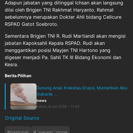
Adapun jabatan yang ditinggal Ichsan akan langsung
diisi oleh Brigjen TNI Rakhmat Haryanto. Rahmat
sebelumnya merupakan Dokter Ahli bidang Cellcure
RSPAD Gatot Soebroto.
Sementara Brigjen TNI R. Rudi Martiandi akan mengisi
jabatan Kapoksahli Kepala RSPAD. Rudi akan
menggantikan posisi Mayjen TNI Hartono yang
digeser menjadi Pa. Sahli TK III Bidang Ekonomi dan
Kesra.
Berita Pilihan
Gunung Anak Krakatau Erupsi, Muntahkan Abu
Vulkanik ...
inews
Kamis, 9 Juli 2026 - 11:43
Original Source
#
nasional
#
`param`:none