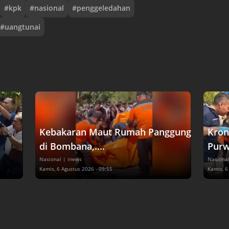
#
kpk
#
nasional
#
penggeledahan
#
uangtunai
Kebakaran Maut Rumah Panggung
Kron
di Bombana,....
Purw
Nasional
| inews
Nasiona
Kamis, 6 Agustus 2026 - 09:55
Kamis, 6