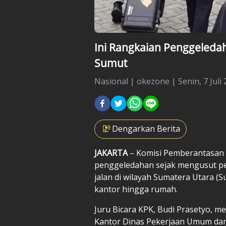
Ini Rangkaian Penggeleda
Sumut
Nasional
|
okezone |
Senin, 7 Juli
Dengarkan Berita
JAKARTA
– Komisi Pemberantasan 
penggeledahan sejak mengusut pe
jalan di wilayah Sumatera Utara (
kantor hingga rumah.
Juru Bicara KPK, Budi Prasetyo, m
Kantor Dinas Pekerjaan Umum da