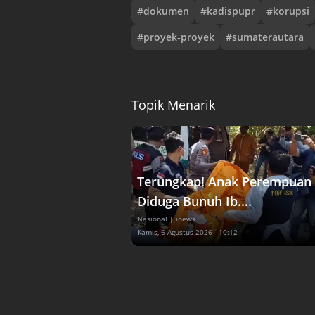
#
dokumen
#
kadispupr
#
korupsi
#
proyek-proyek
#
sumaterautara
Topik Menarik
Terungkap! Anak Perempuan
Diduga Bunuh Ib....
Nasional
| inews
Kamis, 6 Agustus 2026 - 10:12