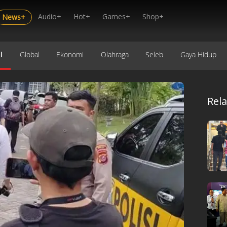
Audio+
Hot+
Games+
Shop+
News+
l
Global
Ekonomi
Olahraga
Seleb
Gaya Hidup
Rel