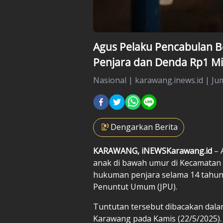
Agus Pelaku Pencabulan B
Penjara dan Denda Rp1 Mil
Nasional
|
karawang.inews.id |
Jum
Dengarkan Berita
KARAWANG, iNEWSKarawang.id
– 
anak di bawah umur di Kecamatan
hukuman penjara selama 14 tahun 
Penuntut Umum (JPU).
Tuntutan tersebut dibacakan dalam
Karawang pada Kamis (22/5/2025).