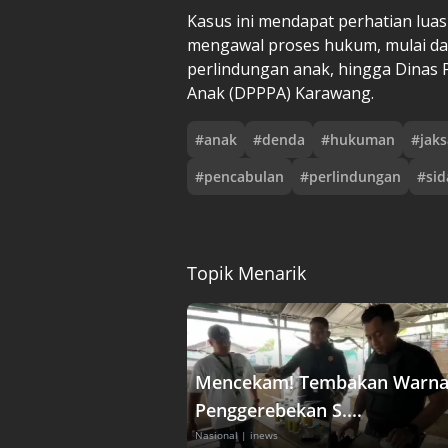
Kasus ini mendapat perhatian luas
mengawal proses hukum, mulai da
perlindungan anak, hingga Dina
Anak (DPPPA) Karawang.
#
anak
#
denda
#
hukuman
#
jaks
#
pencabulan
#
perlindungan
#
si
Topik Menarik
Mencekam! Tembakan Warna
Penggerebekan S....
Nasional
| inews