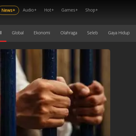
Audio+
Hot+
Games+
Shop+
News+
l
Global
Ekonomi
Olahraga
Seleb
Gaya Hidup