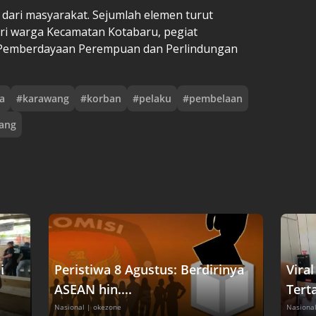
 dari masyarakat. Sejumlah elemen turut
ri warga Kecamatan Kotabaru, pegiat
s Pemberdayaan Perempuan dan Perlindungan
a
#
karawang
#
korban
#
pelaku
#
pembelaan
dang
i
Peristiwa 8 Agustus: Berdirinya
Vira
ASEAN hin....
Tert
Nasional
| okezone
Nasiona