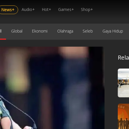
Audio+
Hot+
Games+
Shop+
News+
l
Global
Ekonomi
Olahraga
Seleb
Gaya Hidup
Rel