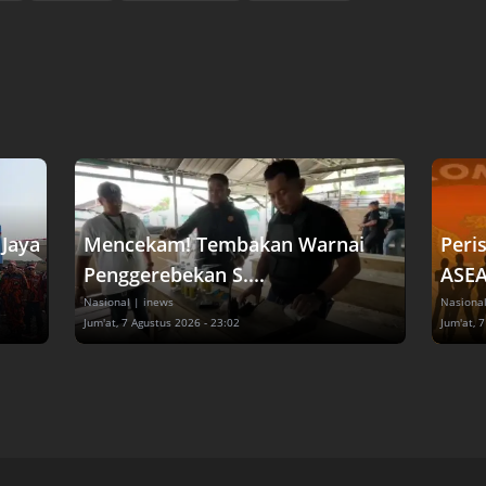
Jaya
Mencekam! Tembakan Warnai
Peri
Penggerebekan S....
ASEA
Nasional
| inews
Nasiona
Jum'at, 7 Agustus 2026 - 23:02
Jum'at, 