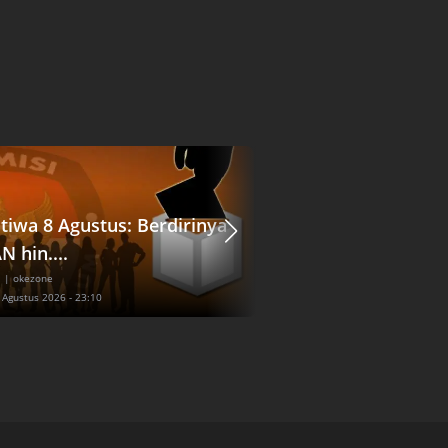
stiwa 8 Agustus: Berdirinya
Viral Pejalan Kaki 
N hin....
Tertabrak Motor...
l
| okezone
Nasional
| inews
7 Agustus 2026 - 23:10
Jum'at, 7 Agustus 2026 - 23:30