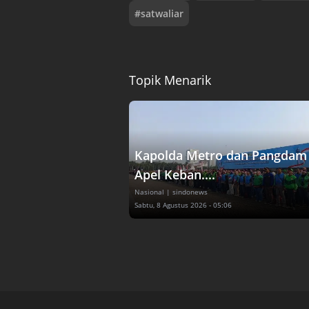
#
satwaliar
Topik Menarik
Kapolda Metro dan Pangdam 
Apel Keban....
Nasional
| sindonews
Sabtu, 8 Agustus 2026 - 05:06