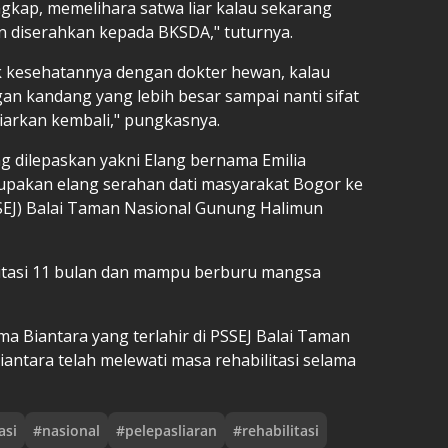
gkap, memelihara satwa liar kalau sekarang
 diserahkan kepada BKSDA," tuturnya.
cek kesehatannya dengan dokter hewan, kalau
an kandang yang lebih besar sampai nanti sifat
 liarkan kembali," pungkasnya.
g dilepaskan yakni Elang bernama Emilia
upakan elang serahan dati masyarakat Bogor ke
SEJ) Balai Taman Nasional Gunung Halimun
ilitasi 11 bulan dan mampu berburu mangsa
ma Biantara yang terlahir di PSSEJ Balai Taman
antara telah melewati masa rehabilitasi selama
asi
#
nasional
#
pelepasliaran
#
rehabilitasi