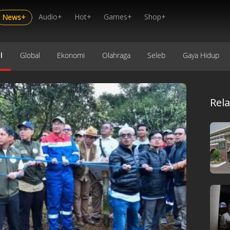
Audio+
Hot+
Games+
Shop+
News+
l
Global
Ekonomi
Olahraga
Seleb
Gaya Hidup
Rel