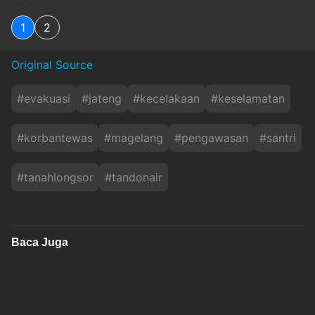
1
2
Original Source
#
evakuasi
#
jateng
#
kecelakaan
#
keselamatan
#
korbantewas
#
magelang
#
pengawasan
#
santri
#
tanahlongsor
#
tandonair
Baca Juga
Gempa Hari Ini M 5,0 Guncang Jepara, Pusat
Getaran di Laut
inews