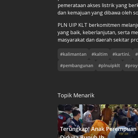
pemerataan akses listrik yang ber
dan kemajuan yang dibawa oleh sos
PLN UIP KLT berkomitmen melanju
yang baik, keberlanjutan, serta 
masyarakat dan daerah sekitar pr
#
kalimantan
#
kaltim
#
kartini.
#
#
pembangunan
#
plnuipklt
#
proy
Topik Menarik
Terungkap! Anak Perempuan
Diduga Bunuh Ib....