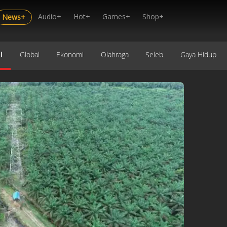
Audio+
Hot+
Games+
Shop+
News+
l
Global
Ekonomi
Olahraga
Seleb
Gaya Hidup