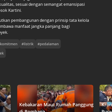
kualitas, sesuai dengan semangat emansipasi
ok Kartini.
tkan pembangunan dengan prinsip tata kelola
membawa manfaat jangka panjang bagi
oyek.
komitmen
#
listrik
#
pedalaman
ek
Kebakaran Maut Rumah Panggung
Kron
di Bombana,....
Purw