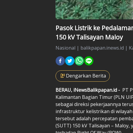
Pasok Listrik ke Pedalama
150 kV Talisayan Maloy
Nasional
|
balikpapan.inews.id |
K
Dengarkan Berita
BERAU, iNewsBalikpapan.id -
PT P
Kalimantan Bagian Timur (PLN UIP 
sebagai direksi pekerjaannya t
infrastruktur kelistrikan di wilay
tersebut adalah percepatan pemb
(SUTT) 150 kV Talisayan – Maloy, y
terhadap Right Of Way (ROW).