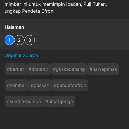
mimbar ini untuk memimpin ibadah, Puji Tuhan,”
ungkap Pendeta Efron.
Halaman
1
2
3
Original Source
#
berkat
#
donatur
#
gkskadahang
#
hawapanas
#
mimbar
#
paskah
#
pendetaefron
#
sumba-humba
#
umatgereja