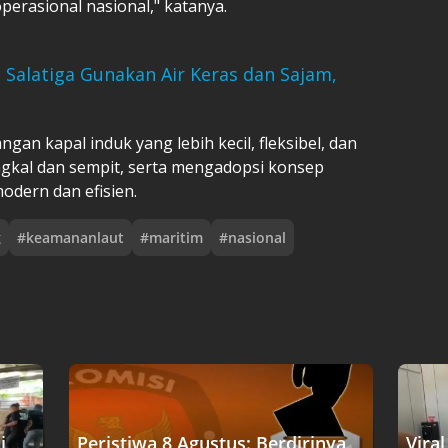
perasional nasional," katanya.
Salatiga Gunakan Air Keras dan Sajam,
n kapal induk yang lebih kecil, fleksibel, dan
gkal dan sempit, serta mengadopsi konsep
odern dan efisien.
g
#
keamananlaut
#
maritim
#
nasional
i
Peristiwa 8 Agustus: Berdirinya
Vira