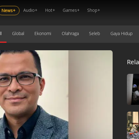
Audio+
Hot+
Games+
Shop+
News+
l
Global
Ekonomi
Olahraga
Seleb
Gaya Hidup
Rel