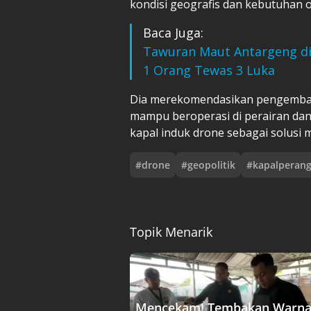
kondisi geografis dan kebutuhan o
Baca Juga:
Tawuran Maut Antargeng di 
1 Orang Tewas 3 Luka
Dia merekomendasikan pengembanga
mampu beroperasi di perairan dan
kapal induk drone sebagai solusi m
#
drone
#
geopolitik
#
kapalperan
Topik Menarik
Mencekam! Tembakan Warna