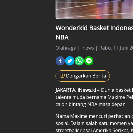
Wonderkid Basket Indonesia
NBA
Olahraga
|
inews |
Rabu, 17 Juni 2
Dengarkan Berita
JAKARTA, iNews.id
– Dunia basket
talenta muda bernama Maxime Pelle
calon bintang NBA masa depan.
Nama Maxime mencuri perhatian pub
sosial. Dalam salah satu momen ya
streetballer asal Amerika Serikat,