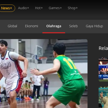
Audio+
Hot+
Games+
Shop+
News+
Global
Ekonomi
Olahraga
Seleb
Gaya Hidup
Rel