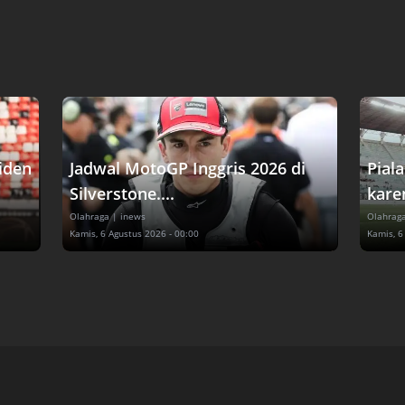
siden
Jadwal MotoGP Inggris 2026 di
Pial
Silverstone....
karen
Olahraga
| inews
Olahrag
Kamis, 6 Agustus 2026 - 00:00
Kamis, 6