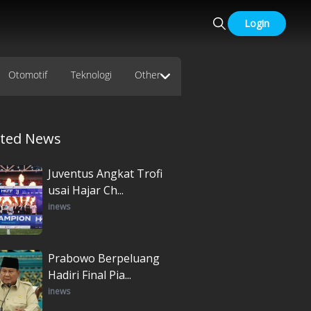
Login
Otomotif
Teknologi
Other
ated News
Juventus Angkat Trofi
usai Hajar Ch...
inews
Prabowo Berpeluang
Hadiri Final Pia...
inews