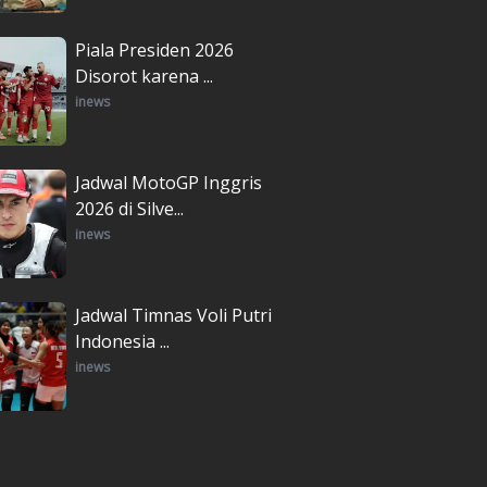
Piala Presiden 2026
Disorot karena ...
inews
Jadwal MotoGP Inggris
2026 di Silve...
inews
Jadwal Timnas Voli Putri
Indonesia ...
inews