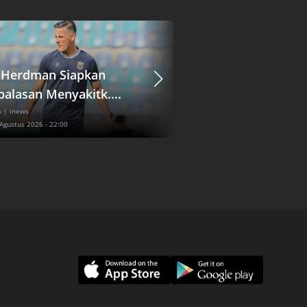
 Herdman Siapkan
24 SMA Berebut Tik
alasan Menyakitk....
Okezone ....
a
| inews
Olahraga
| inews
 Agustus 2026 - 22:00
Sabtu, 8 Agustus 2026 - 23:00