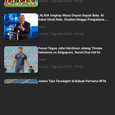
Jum'at, 7 Agustus 2026 - 05:30
LALIGA Ungkap Masa Depan Sepak Bola: AI
Bakal Ubah Klub, Stadion hingga Pengalama....
inews
Jum'at, 7 Agustus 2026 - 04:06
Pesan Tegas John Herdman Jelang Timnas
Indonesia vs Singapura, Soroti Dua Hal Ini
inews
Jum'at, 7 Agustus 2026 - 03:15
Janice Tjen Tersingkir di Babak Pertama WTA
1000 Toronto, Set Kedua Berakhir Tanp....
inews
Jum'at, 7 Agustus 2026 - 02:29
Real Madrid Resmi Rekrut Winger Baru,