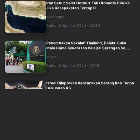
Iran Sebut Selat Hormuz Tak Otomatis Dibuka
Jika Kesepakatan Tercapai
idxchannel
Sabtu, 8 Agustus 2026 - 23:30
Penembakan Sekolah Thailand, Pelaku Suka
Main Game Kekerasan Pelajari Serangan Se....
inews
Sabtu, 8 Agustus 2026 - 23:16
Israel Dilaporkan Rencanakan Serang Iran Tanpa
Dukungan AS
inews
Sabtu, 8 Agustus 2026 - 22:58
Keluarga Sutrimo Orang Dekat Eks Jampidsus
Lapor Polisi: Penyebab Kematian Wajar ....
inews