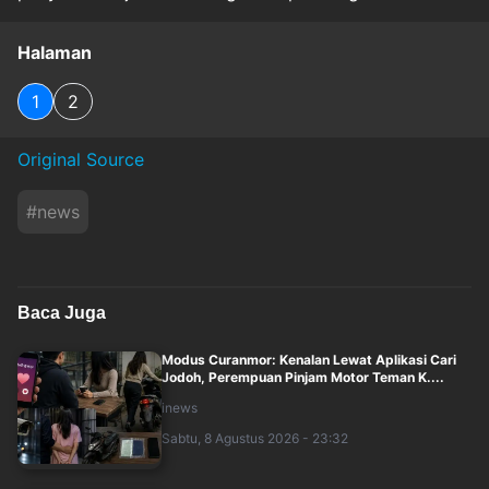
Halaman
1
2
Original Source
#
news
Baca Juga
Modus Curanmor: Kenalan Lewat Aplikasi Cari
Jodoh, Perempuan Pinjam Motor Teman K....
inews
Sabtu, 8 Agustus 2026 - 23:32