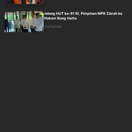
Jelang HUT ke-81 RI, Pimpinan MPR Ziarah ke
Makam Bung Hatta
idxchannel
Jum'at, 7 Agustus 2026 - 17:44
3 Napi Tewas, 20 Luka-Luka dalam Bentrokan
Penjara di Sri Lanka
okezone
Jum'at, 7 Agustus 2026 - 17:05
Tak hanya Febrie, Kejagung Juga Periksa NH
dalam Perkara TPPU
idxchannel
Jum'at, 7 Agustus 2026 - 17:20