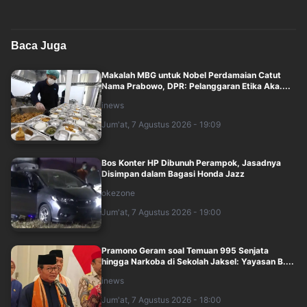
Baca Juga
Makalah MBG untuk Nobel Perdamaian Catut
Nama Prabowo, DPR: Pelanggaran Etika Aka....
inews
Jum'at, 7 Agustus 2026 - 19:09
Bos Konter HP Dibunuh Perampok, Jasadnya
Disimpan dalam Bagasi Honda Jazz
okezone
Jum'at, 7 Agustus 2026 - 19:00
Pramono Geram soal Temuan 995 Senjata
hingga Narkoba di Sekolah Jaksel: Yayasan B....
inews
Jum'at, 7 Agustus 2026 - 18:00