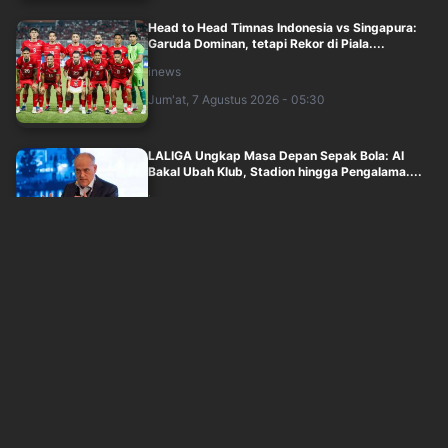
Head to Head Timnas Indonesia vs Singapura:
Garuda Dominan, tetapi Rekor di Piala....
inews
Jum'at, 7 Agustus 2026 - 05:30
LALIGA Ungkap Masa Depan Sepak Bola: AI
Bakal Ubah Klub, Stadion hingga Pengalama....
inews
Jum'at, 7 Agustus 2026 - 04:06
Pesan Tegas John Herdman Jelang Timnas
Indonesia vs Singapura, Soroti Dua Hal Ini
inews
Jum'at, 7 Agustus 2026 - 03:15
Janice Tjen Tersingkir di Babak Pertama WTA
1000 Toronto, Set Kedua Berakhir Tanp....