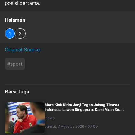
posisi pertama.
Halaman
1
2
Original Source
#
sport
Baca Juga
Marc Klok Kirim Janji Tegas Jelang Timnas
Indonesia Lawan Singapura: Kami Akan Be....
inews
Jum'at, 7 Agustus 2026 - 07:00