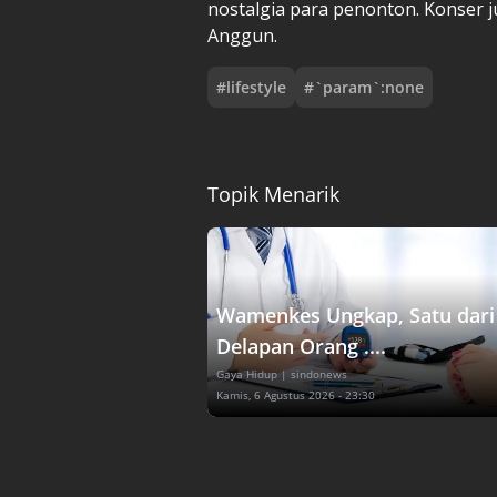
nostalgia para penonton. Konser 
Anggun.
#
lifestyle
#
`param`:none
Topik Menarik
Wamenkes Ungkap, Satu dari
Delapan Orang ....
Gaya Hidup
| sindonews
Kamis, 6 Agustus 2026 - 23:30