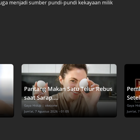
juga menjadi sumber pundi-pundi kekayaan milik
Pantang Makan Satu Telur Rebus
Pemb
saat Sarap....
Setel
Gaya Hidup
| okezone
Gaya Hi
Jum'at, 7 Agustus 2026 - 01:05
Jum'at, 