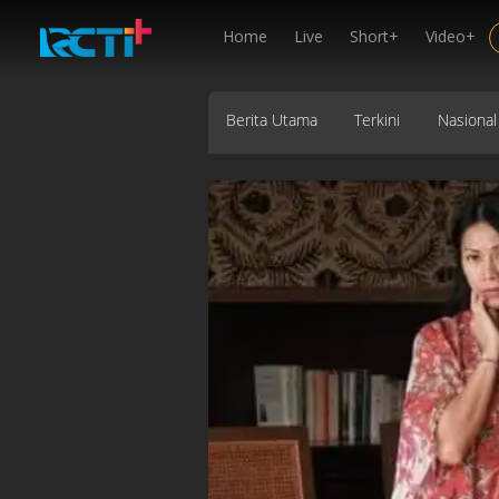
Home
Live
Short+
Video+
Berita Utama
Terkini
Nasional