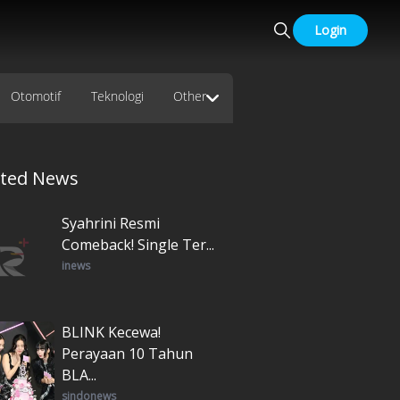
Login
Otomotif
Teknologi
Other
ated News
Syahrini Resmi
Comeback! Single Ter...
inews
BLINK Kecewa!
Perayaan 10 Tahun
BLA...
sindonews