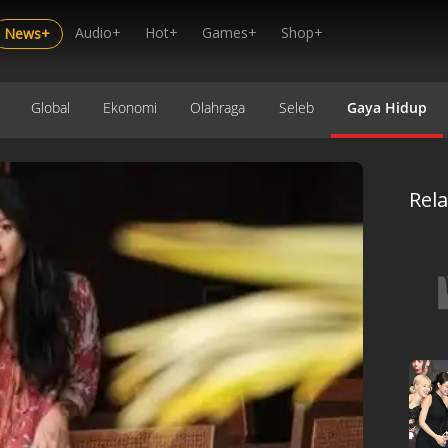
Audio+
Hot+
Games+
Shop+
News+
Global
Ekonomi
Olahraga
Seleb
Gaya Hidup
Rel