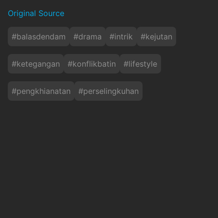
Original Source
#
balasdendam
#
drama
#
intrik
#
kejutan
#
ketegangan
#
konflikbatin
#
lifestyle
#
pengkhianatan
#
perselingkuhan
Baca Juga
10 Tahun UU Disabilitas, Angkie Yudistia: Tidak
Perlu Berdebat Regulasi, yang Har....
okezone
Kamis, 6 Agustus 2026 - 12:46