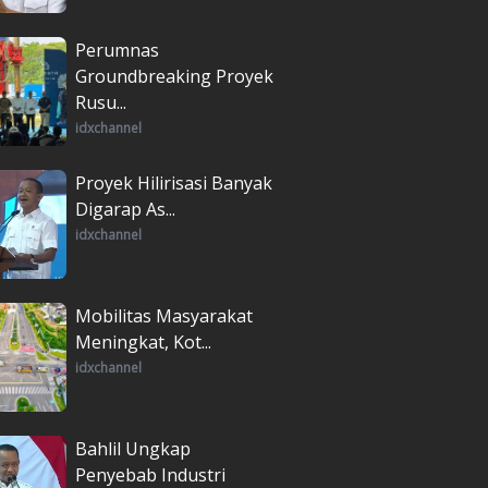
Perumnas
Groundbreaking Proyek
Rusu...
idxchannel
Proyek Hilirisasi Banyak
Digarap As...
idxchannel
Mobilitas Masyarakat
Meningkat, Kot...
idxchannel
Bahlil Ungkap
Penyebab Industri