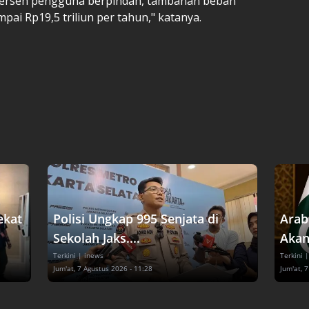
 persen pengguna berpindah, tambahan beban
pai Rp19,5 triliun per tahun," katanya.
ekat
Polisi Ungkap 995 Senjata di
Arab
Sekolah Jaks....
Akan
Terkini
| inews
Terkini
|
Jum'at, 7 Agustus 2026 - 11:28
Jum'at, 