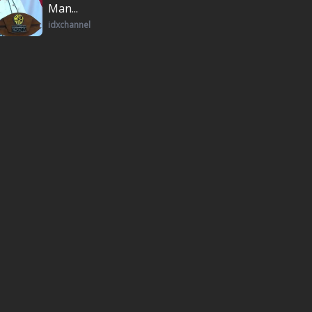
Man...
idxchannel