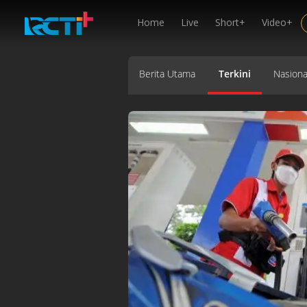
Home
Live
Short+
Video+
Berita Utama
Terkini
Nasiona