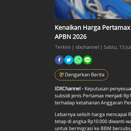
Kenaikan Harga Pertamax 
APBN 2026
Terkini
|
idxchannel |
Sabtu, 13 Ju
Dengarkan Berita
IDXChannel -
Keputusan penyesua
subsidi jenis Pertamax menjadi Rp
terhadap ketahanan Anggaran Pen
Lebarnya selisih harga mencapai Rp
tetap di angka Rp10.000 diwanti-w
untuk bermigrasi ke BBM bersubsi