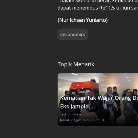
"Dalam skenario berat, ketika 60
dapat menembus Rp11,5 triliun sam
(Nur Ichsan Yuniarto)
#
economics
Topik Menarik
Kematian Tak Wajar Orang D
Eks Jampid....
Terkini
| inews
Jum'at, 7 Agustus 2026 - 11:34