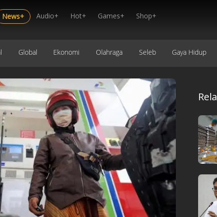
Audio+
Hot+
Games+
Shop+
News+
l
Global
Ekonomi
Olahraga
Seleb
Gaya Hidup
Rel