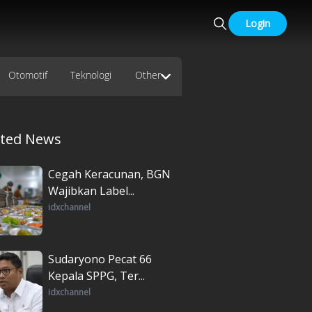
Login
Otomotif
Teknologi
Other
ated News
Cegah Keracunan, BGN
Wajibkan Label...
idxchannel
Sudaryono Pecat 66
Kepala SPPG, Ter...
idxchannel